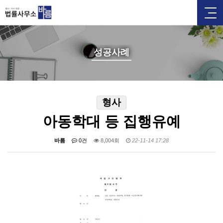
성공사례
형사
아동학대 등 집행유예
바름
0건
8,004회
22-11-14 17:28