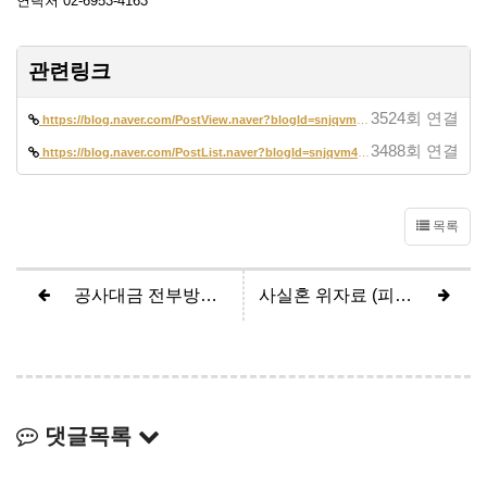
연락처 02-6953-4163
관련링크
3524회 연결
https://blog.naver.com/PostView.naver?blogId=snjqvm42&logNo=2232727863…
3488회 연결
https://blog.naver.com/PostList.naver?blogId=snjqvm42&from=postList&ca…
목록
공사대금 전부방어 (원고 청구기각, 피고 전부승소)
사실혼 위자료 (피고 0원 인정, 피고 전부승소)
댓글목록