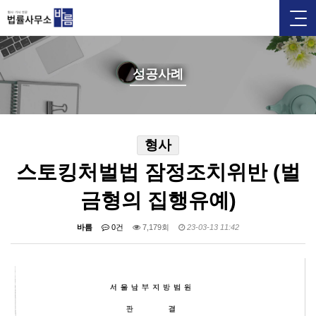
성공사례
형사
스토킹처벌법 잠정조치위반 (벌
금형의 집행유예)
바름
0건
7,179회
23-03-13 11:42