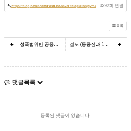
3392회 연결
https://blog.naver.com/PostList.naver?blogId=snjqvm42&from=postList&ca…
목록
성폭법위반 공중밀집장소추행 (무죄)
절도 (동종전과 1회, 벌금 50만원 약식명령)
댓글목록
등록된 댓글이 없습니다.