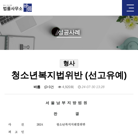
성공사례
형사
청소년복지법위반 (선고유예)
바름
0건
4,920회
24-07-30 13:28