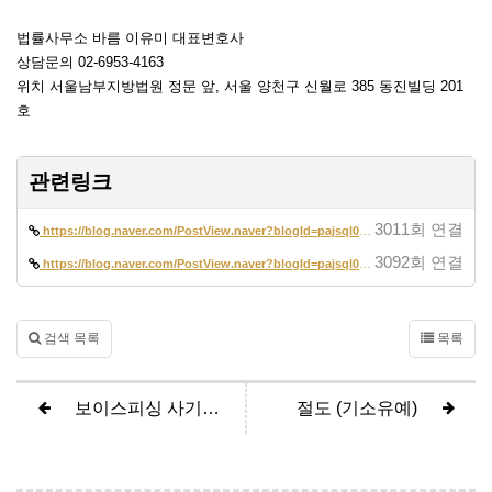
법률사무소 바름 이유미 대표변호사
상담문의 02-6953-4163
위치 서울남부지방법원 정문 앞, 서울 양천구 신월로 385 동진빌딩 201
호
관련링크
3011회 연결
https://blog.naver.com/PostView.naver?blogId=pajsql02&logNo=2230974497…
3092회 연결
https://blog.naver.com/PostView.naver?blogId=pajsql02&logNo=2230925744…
검색 목록
목록
보이스피싱 사기방조, 전자금융거래법위반 (집행유예)
절도 (기소유예)