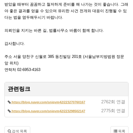
받았을 때부터 꼼꼼하고 철저하게 준비를 해 나가는 것이 좋습니다. 그래
야 좋은 결과를 얻을 수 있으며 유리한 사건 전개와 대응이 진행될 수 있
다는 법을 염두해두시기 바랍니다.
의뢰인을 지키는 바른 길, 법률사무소 바름이 함께 합니다.
감사합니다.
주소 서울 양천구 신월로 385 동진빌딩 201호 (서울남부지방법원 정문
앞 위치)
연락처 02-6953-4163
관련링크
2762회 연결
https://blog.naver.com/snjqvm42/223270760167
2775회 연결
https://blog.naver.com/snjqvm42/223298502147
검색 목록
목록