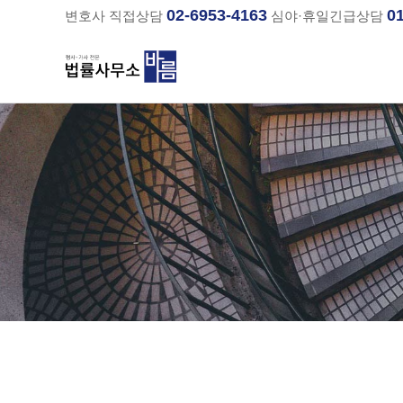
02-6953-4163
0
변호사 직접상담
심야·휴일긴급상담
분류
하위분류
하위분류