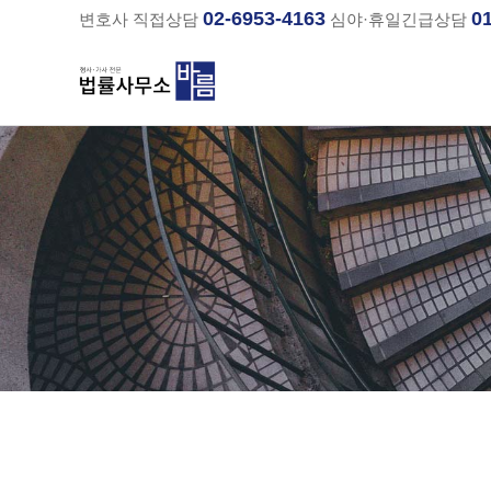
02-6953-4163
0
변호사 직접상담
심야·휴일긴급상담
분류
하위분류
하위분류