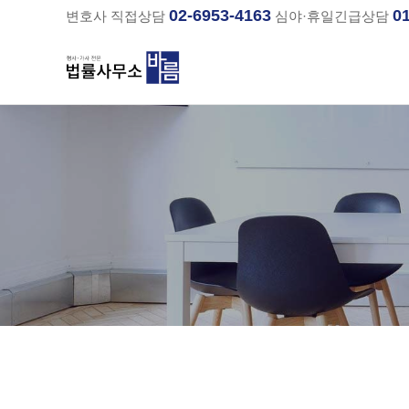
02-6953-4163
0
변호사 직접상담
심야·휴일긴급상담
분류
하위분류
하위분류