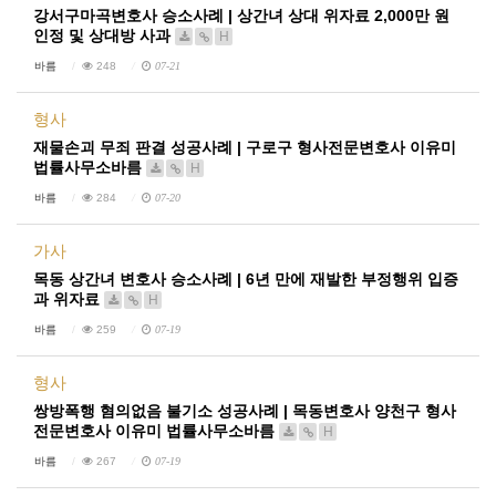
강서구마곡변호사 승소사례 | 상간녀 상대 위자료 2,000만 원
인정 및 상대방 사과
H
바름
248
07-21
형사
재물손괴 무죄 판결 성공사례 | 구로구 형사전문변호사 이유미
법률사무소바름
H
바름
284
07-20
가사
목동 상간녀 변호사 승소사례 | 6년 만에 재발한 부정행위 입증
과 위자료
H
바름
259
07-19
형사
쌍방폭행 혐의없음 불기소 성공사례 | 목동변호사 양천구 형사
전문변호사 이유미 법률사무소바름
H
바름
267
07-19