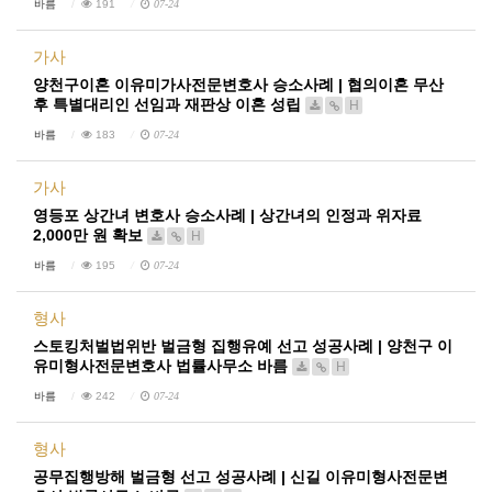
바름
191
07-24
가사
양천구이혼 이유미가사전문변호사 승소사례 | 협의이혼 무산
후 특별대리인 선임과 재판상 이혼 성립
H
바름
183
07-24
가사
영등포 상간녀 변호사 승소사례 | 상간녀의 인정과 위자료
2,000만 원 확보
H
바름
195
07-24
형사
스토킹처벌법위반 벌금형 집행유예 선고 성공사례 | 양천구 이
유미형사전문변호사 법률사무소 바름
H
바름
242
07-24
형사
공무집행방해 벌금형 선고 성공사례 | 신길 이유미형사전문변