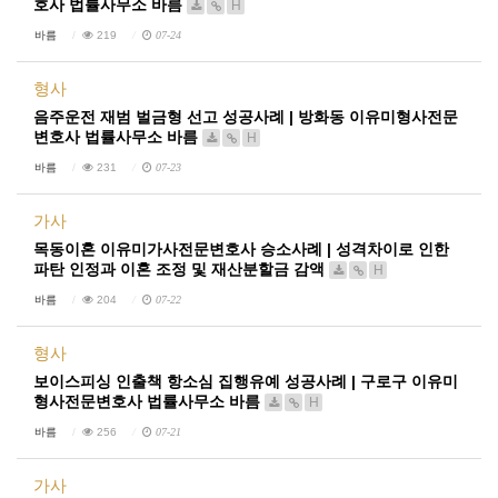
호사 법률사무소 바름
H
바름
219
07-24
형사
음주운전 재범 벌금형 선고 성공사례 | 방화동 이유미형사전문
변호사 법률사무소 바름
H
바름
231
07-23
가사
목동이혼 이유미가사전문변호사 승소사례 | 성격차이로 인한
파탄 인정과 이혼 조정 및 재산분할금 감액
H
바름
204
07-22
형사
보이스피싱 인출책 항소심 집행유예 성공사례 | 구로구 이유미
형사전문변호사 법률사무소 바름
H
바름
256
07-21
가사