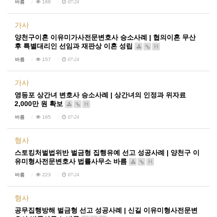
바름
168
07-24
가사
양천구이혼 이유미가사전문변호사 승소사례 | 협의이혼 무산
후 특별대리인 선임과 재판상 이혼 성립
H
바름
157
07-24
가사
영등포 상간녀 변호사 승소사례 | 상간녀의 인정과 위자료
2,000만 원 확보
H
바름
165
07-24
형사
스토킹처벌법위반 벌금형 집행유예 선고 성공사례 | 양천구 이
유미형사전문변호사 법률사무소 바름
H
바름
223
07-24
형사
공무집행방해 벌금형 선고 성공사례 | 신길 이유미형사전문변