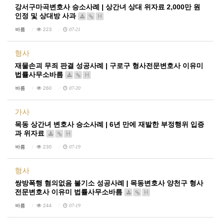
강서구마곡변호사 승소사례 | 상간녀 상대 위자료 2,000만 원
인정 및 상대방 사과
H
바름
223
07-21
형사
재물손괴 무죄 판결 성공사례 | 구로구 형사전문변호사 이유미
법률사무소바름
H
바름
260
07-20
가사
목동 상간녀 변호사 승소사례 | 6년 만에 재발한 부정행위 입증
과 위자료
H
바름
230
07-19
형사
쌍방폭행 혐의없음 불기소 성공사례 | 목동변호사 양천구 형사
전문변호사 이유미 법률사무소바름
H
바름
244
07-19