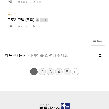
바름
8101
11-14
형사
근로기준법 (무죄)
H
바름
8027
11-14
목록
2
3
4
5
1