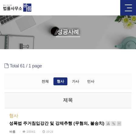
성공사례
Total 61 /
1 page
전체
형사
가사
민사
제목
형사
성폭법 주거침입강간 및 강제추행 (무혐의, 불송치)
H
바름
10041
10-24