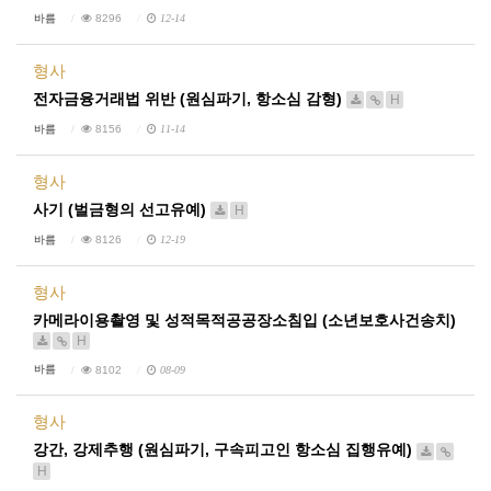
바름
8296
12-14
형사
전자금융거래법 위반 (원심파기, 항소심 감형)
H
바름
8156
11-14
형사
사기 (벌금형의 선고유예)
H
바름
8126
12-19
형사
카메라이용촬영 및 성적목적공공장소침입 (소년보호사건송치)
H
바름
8102
08-09
형사
강간, 강제추행 (원심파기, 구속피고인 항소심 집행유예)
H