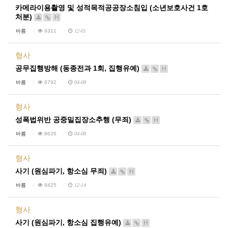
카메라이용촬영 및 성적목적공공장소침입 (소년보호사건 1호
처분)
H
바름
9311
12-01
형사
공무집행방해 (동종전과 1회, 집행유예)
H
바름
8792
04-08
형사
성폭법위반 공중밀집장소추행 (무죄)
H
바름
8626
04-08
형사
사기 (원심파기, 항소심 무죄)
H
바름
8425
12-14
형사
사기 (원심파기, 항소심 집행유예)
H