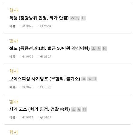
형사
폭행 (정당방위 인정, 죄가 안됨)
H
바름
9972
01-04
형사
절도 (동종전과 1회, 벌금 50만원 약식명령)
H
바름
9692
02-29
형사
보이스피싱 사기방조 (무혐의, 불기소)
H
바름
9672
12-22
형사
사기 고소 (혐의 인정, 검찰 송치)
H
바름
9622
08-29
형사