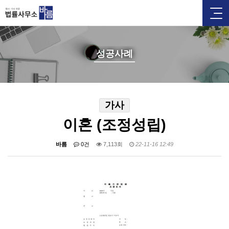
성공사례
가사
이혼 (조정성립)
바름
0건
7,113회
22-11-16 12:49