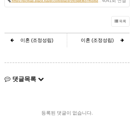
4041회 연결
https://pcmap.place.naver.com/place/1915683637/home?entry=pll&from=map…
목록
이혼 (조정성립)
이혼 (조정성립)
댓글목록
등록된 댓글이 없습니다.