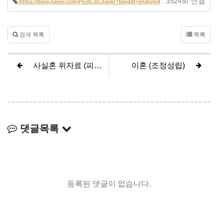
3524회 연결
https://blog.naver.com/PostList.naver?blogId=snjqvm42&from=postList&ca…
검색 목록
목록
사실혼 위자료 (피고 0원 인정, 피고 전부승소)
이혼 (조정성립)
댓글목록
등록된 댓글이 없습니다.