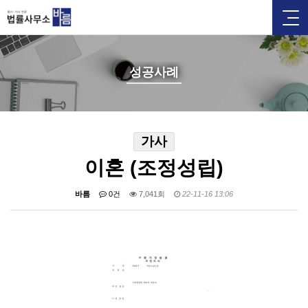
성공사례
가사
이혼 (조정성립)
바름
0건
7,041회
22-11-16 13:06