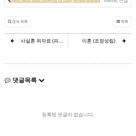
3569회 연결
https://blog.naver.com/PostList.naver?blogId=snjqvm42&from=postList&ca…
검색 목록
목록
사실혼 위자료 (피고 0원 인정, 피고 전부승소)
이혼 (조정성립)
댓글목록
등록된 댓글이 없습니다.