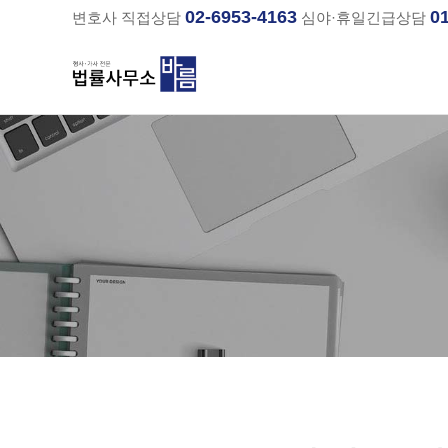
02-6953-4163
0
변호사 직접상담
심야·휴일긴급상담
분류
하위분류
하위분류