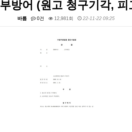
부방어 (원고 청구기각, 피
바름
0건
12,981회
22-11-22 09:25