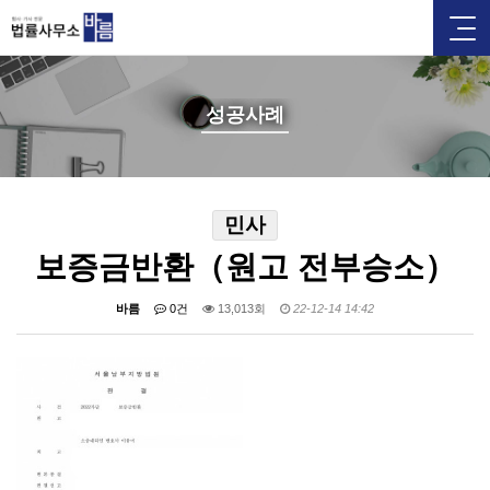
성공사례
민사
보증금반환（원고 전부승소）
바름
0건
13,013회
22-12-14 14:42