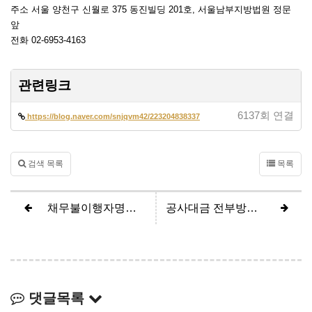
주소 서울 양천구 신월로 375 동진빌딩 201호, 서울남부지방법원 정문
앞
전화 02-6953-4163
관련링크
6137회 연결
https://blog.naver.com/snjqvm42/223204838337
검색 목록
목록
채무불이행자명부등재 (원고 전부승소)
공사대금 전부방어 (원고 청구기각, 피고 전부승소)
댓글목록