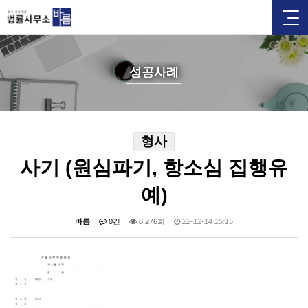
성공사례
형사
사기 (원심파기, 항소심 집행유
예)
바름
0건
8,276회
22-12-14 15:15