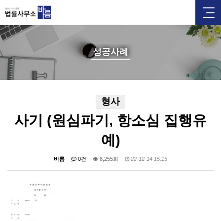
성공사례
형사
사기 (원심파기, 항소심 집행유
예)
바름
0건
8,255회
22-12-14 15:15