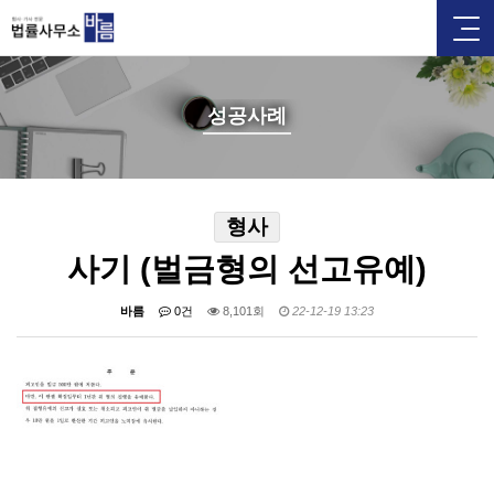
성공사례
형사
사기 (벌금형의 선고유예)
바름
0건
8,101회
22-12-19 13:23