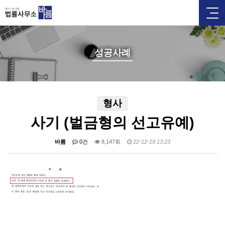
성공사례
형사
사기 (벌금형의 선고유예)
바름
0건
8,147회
22-12-19 13:23