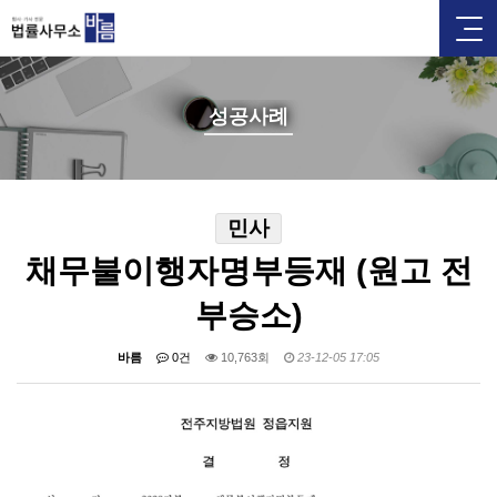
성공사례
민사
채무불이행자명부등재 (원고 전
부승소)
바름
0건
10,763회
23-12-05 17:05