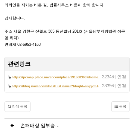
의뢰인을 지키는 바른 길, 법률사무소 바름이 함께 합니다.
감사합니다.
주소 서울 양천구 신월로 385 동진빌딩 201호 (서울남부지방법원 정문
앞 위치)
연락처 02-6953-4163
관련링크
3234회 연결
https://pcmap.place.naver.com/place/1915683637/home?entry=pll&from=map…
2839회 연결
https://blog.naver.com/PostList.naver?blogId=snjqvm42&from=postList&ca…
검색 목록
목록
손해배상 일부승소 (400만원 감축)