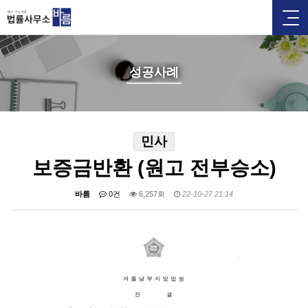
성공사례
민사
보증금반환 (원고 전부승소)
바름
0건
6,257회
22-10-27 21:14