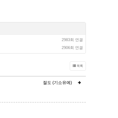
2983회 연결
2906회 연결
목록
절도 (기소유예)