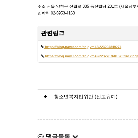
주소 서울 양천구 신월로 385 동진빌딩 201호 (서울남부
연락처 02-6953-4163
관련링크
https://blog.naver.com/snjqvm42/223204849274
https://blog.naver.com/snjqvm42/223270760167?track
청소년복지법위반 (선고유예)
댓글목록