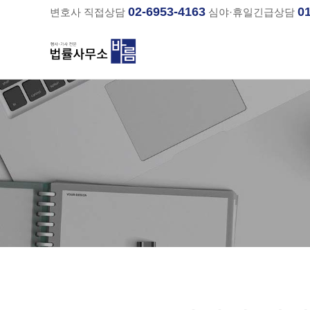
02-6953-4163
0
변호사 직접상담
심야·휴일긴급상담
분류
하위분류
하위분류