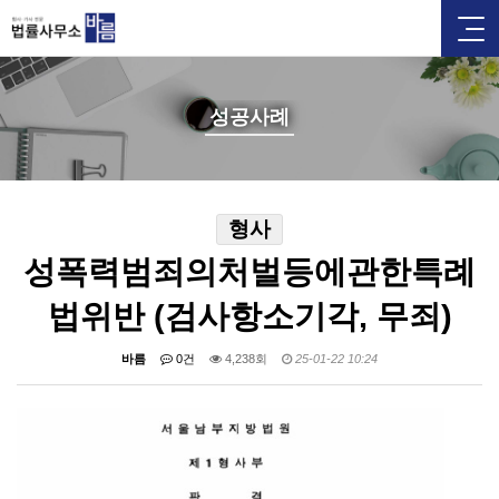
성공사례
형사
성폭력범죄의처벌등에관한특례
법위반 (검사항소기각, 무죄)
바름
0건
4,238회
25-01-22 10:24