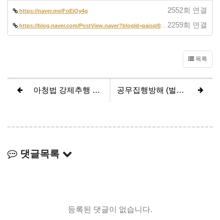
2552회 연결
https://naver.me/FoEjOy4g
2259회 연결
https://blog.naver.com/PostView.naver?blogId=pajsql02&logNo=2237285312…
목록
아청법 강제추행 무죄 사례 | 법률사무소 바름 이유미 형사전문변호사
공무집행방해 (벌금형)
댓글목록
등록된 댓글이 없습니다.