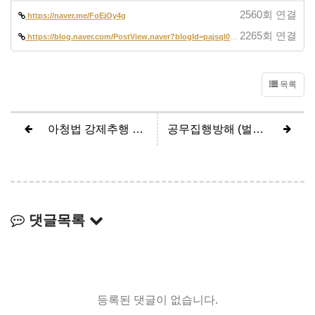
2560회 연결
https://naver.me/FoEjOy4g
2265회 연결
https://blog.naver.com/PostView.naver?blogId=pajsql02&logNo=2237285312…
목록
아청법 강제추행 무죄 사례 | 법률사무소 바름 이유미 형사전문변호사
공무집행방해 (벌금형)
댓글목록
등록된 댓글이 없습니다.