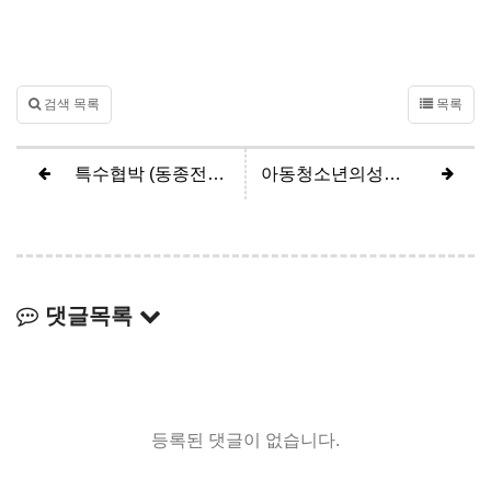
검색 목록
목록
특수협박 (동종전과, 구속피고인 집행유예)
아동청소년의성보호에관한법률위반, 강제추행 (수사단계 혐의없음)
댓글목록
등록된 댓글이 없습니다.