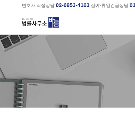
02-6953-4163
0
변호사 직접상담
심야·휴일긴급상담
분류
하위분류
하위분류