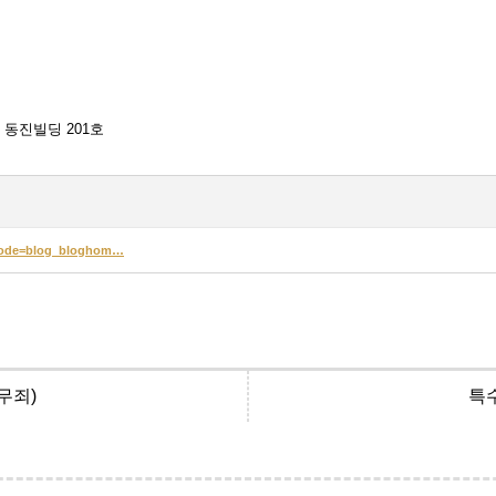
 동진빌딩 201호
ngCode=blog_bloghom…
무죄)
특