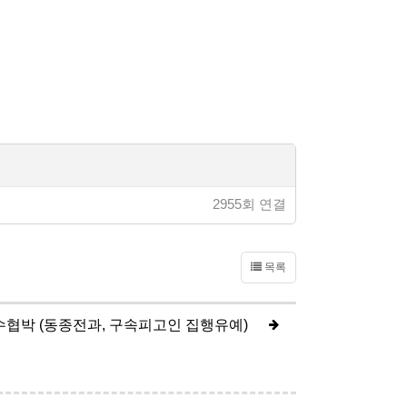
2955회 연결
목록
수협박 (동종전과, 구속피고인 집행유예)