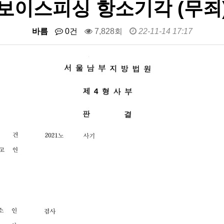
보이스피싱 항소기각 (무죄
바름
0건
7,828회
22-11-14 17:17