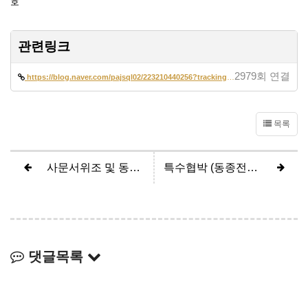
호
관련링크
2979회 연결
https://blog.naver.com/pajsql02/223210440256?trackingCode=blog_bloghom…
목록
사문서위조 및 동행사 (검사 항소기각, 무죄)
특수협박 (동종전과, 구속피고인 집행유예)
댓글목록