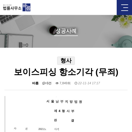
성공사례
형사
보이스피싱 항소기각 (무죄)
바름
0건
7,849회
22-11-14 17:17